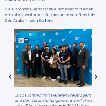
Die zuständige Berufsschule hat ebenfalls einen
Artikel mit weiteren Informationen veröffentlicht.
Den Artikel finden Sie
hier
.
Lucas Schmidt mit weiteren Preisträgern
Lucas Schmidt bei der Verleihung des IT
und den Veranstaltungsverantwortlichen
Nordhessen Awards 2024, zusammen mit
des IT Nordhessen Awards 2024 bei der
Geschäftsführer Arno Freisinger und