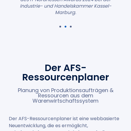
Industrie- und Handelskammer Kassel-
Ausbilder Lukas Müller vor dem IHK-
Hintergrund in Kassel-Marburg.
Marburg.
Der AFS-
Ressourcenplaner
Planung von Produktionsaufträgen &
Ressourcen aus dem
Warenwirtschaftssystem
Der AFS-Ressourcenplaner ist eine webbasierte
Neuentwicklung, die es ermöglicht,