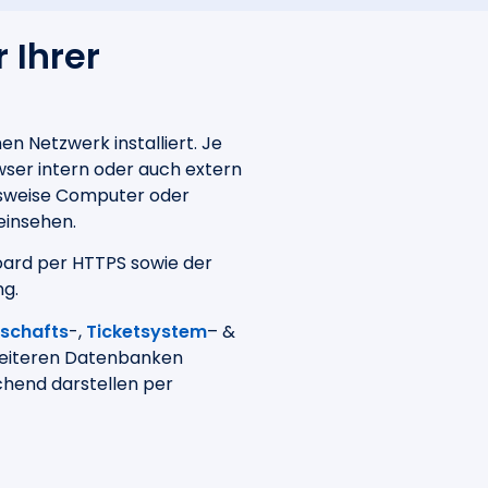
 Ihrer
 Netzwerk installiert. Je
wser intern oder auch extern
elsweise Computer oder
einsehen.
oard per HTTPS sowie der
g.
schafts
-,
Ticketsystem
– &
weiteren Datenbanken
hend darstellen per